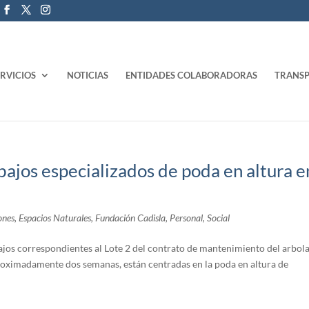
ERVICIOS
NOTICIAS
ENTIDADES COLABORADORAS
TRANSP
bajos especializados de poda en altura e
ones
,
Espacios Naturales
,
Fundación Cadisla
,
Personal
,
Social
bajos correspondientes al Lote 2 del contrato de mantenimiento del arbol
roximadamente dos semanas, están centradas en la poda en altura de