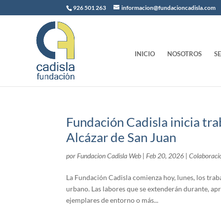
926 501 263
informacion@fundacioncadisla.com
INICIO
NOSOTROS
S
Fundación Cadisla inicia tra
Alcázar de San Juan
por
Fundacion Cadisla Web
|
Feb 20, 2026
|
Colaboraci
La Fundación Cadisla comienza hoy, lunes, los tra
urbano. Las labores que se extenderán durante, ap
ejemplares de entorno o más...