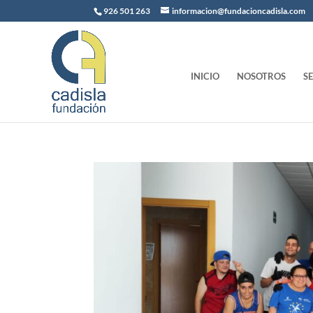
926 501 263
informacion@fundacioncadisla.com
INICIO
NOSOTROS
S