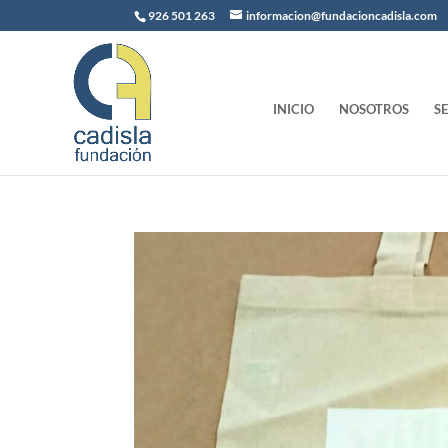
926 501 263
informacion@fundacioncadisla.com
INICIO
NOSOTROS
S