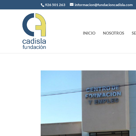
926 501 263
informacion@fundacioncadisla.com
INICIO
NOSOTROS
S