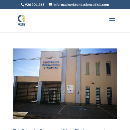
926 501 263
informacion@fundacioncadisla.com