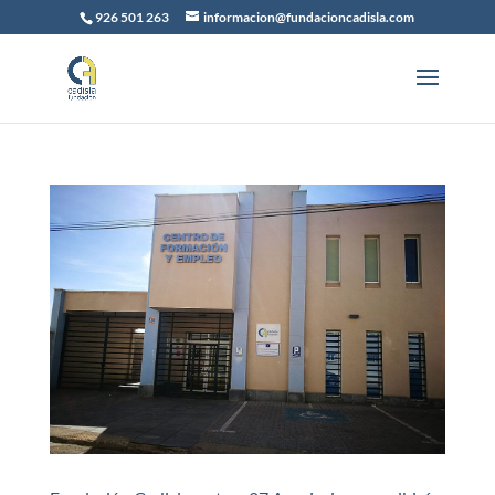
926 501 263
informacion@fundacioncadisla.com