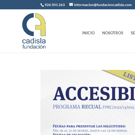
926 501 263
informacion@fundacioncadisla.com
INICIO
NOSOTROS
S