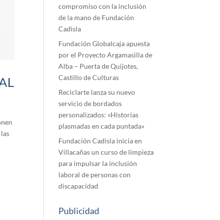
compromiso con la inclusión
de la mano de Fundación
Cadisla
Fundación Globalcaja apuesta
por el Proyecto Argamasilla de
Alba – Puerta de Quijotes,
Castillo de Culturas
AL
Reciclarte lanza su nuevo
servicio de bordados
personalizados: «Historias
ponen
plasmadas en cada puntada»
 las
Fundación Cadisla inicia en
Villacañas un curso de limpieza
para impulsar la inclusión
laboral de personas con
discapacidad
Publicidad