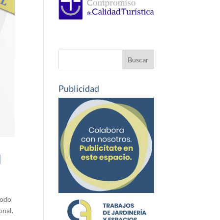
Publicidad
l
iodo
onal.