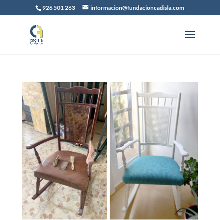
926 501 263
informacion@fundacioncadisla.com