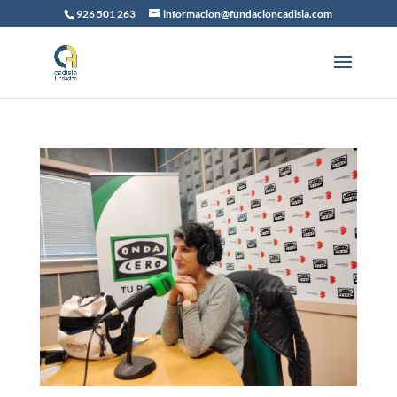
926 501 263
informacion@fundacioncadisla.com