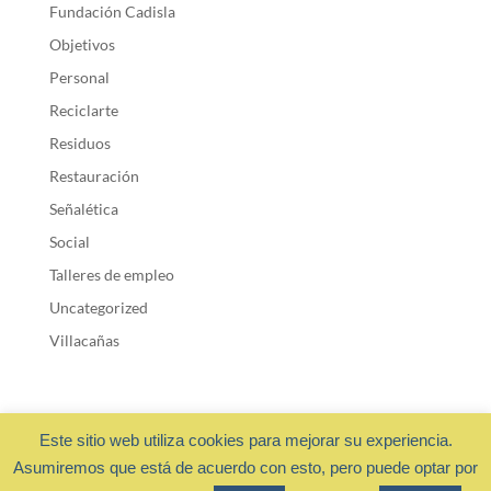
Fundación Cadisla
Objetivos
Personal
Reciclarte
Residuos
Restauración
Señalética
Social
Talleres de empleo
Uncategorized
Villacañas
Este sitio web utiliza cookies para mejorar su experiencia.
Asumiremos que está de acuerdo con esto, pero puede optar por
Fundación Cadisla 2018 ·
Privacidad y cookies
- Diseño web: