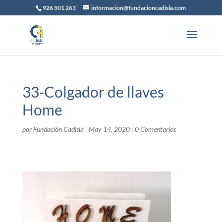
926 501 263
informacion@fundacioncadisla.com
33-Colgador de llaves
Home
por
Fundación Cadisla
|
May 14, 2020
|
0 Comentarios