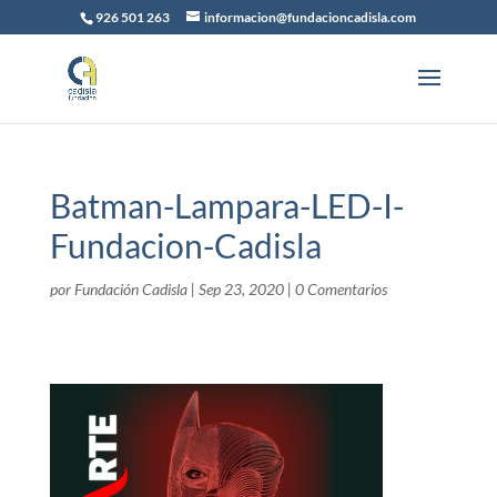
926 501 263
informacion@fundacioncadisla.com
Batman-Lampara-LED-I-
Fundacion-Cadisla
por
Fundación Cadisla
|
Sep 23, 2020
|
0 Comentarios