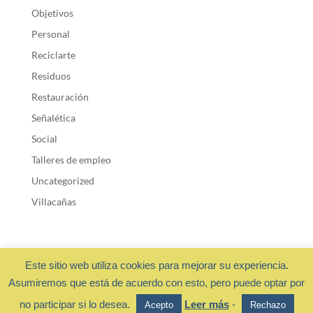
Objetivos
Personal
Reciclarte
Residuos
Restauración
Señalética
Social
Talleres de empleo
Uncategorized
Villacañas
Este sitio web utiliza cookies para mejorar su experiencia.
Asumiremos que está de acuerdo con esto, pero puede optar por
Fundación Cadisla 2018 ·
Privacidad y cookies
- Diseño web:
no participar si lo desea.
Leer más
-
Acepto
Rechazo
OchoalCuadradoDESIGN