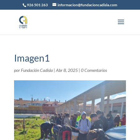
926 501 263
informacion@fundacioncadisla.com
Imagen1
por
Fundación Cadisla
|
Abr 8, 2025
|
0 Comentarios