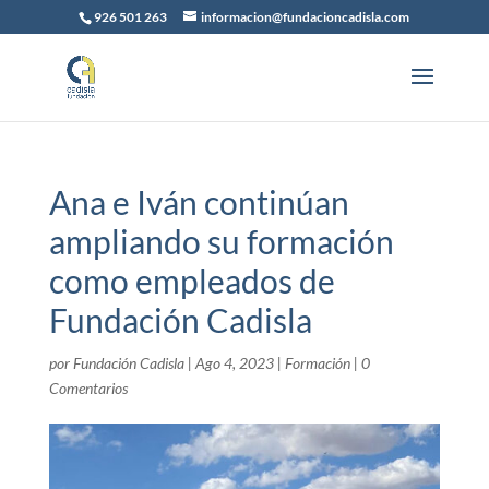
926 501 263
informacion@fundacioncadisla.com
Ana e Iván continúan
ampliando su formación
como empleados de
Fundación Cadisla
por
Fundación Cadisla
|
Ago 4, 2023
|
Formación
|
0
Comentarios