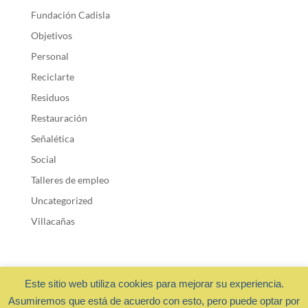
Fundación Cadisla
Objetivos
Personal
Reciclarte
Residuos
Restauración
Señalética
Social
Talleres de empleo
Uncategorized
Villacañas
Este sitio web utiliza cookies para mejorar su experiencia.
Asumiremos que está de acuerdo con esto, pero puede optar por
Fundación Cadisla 2018 ·
Privacidad y cookies
- Diseño web: