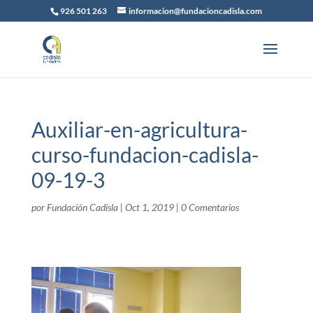
926 501 263
informacion@fundacioncadisla.com
Auxiliar-en-agricultura-
curso-fundacion-cadisla-
09-19-3
por
Fundación Cadisla
|
Oct 1, 2019
|
0 Comentarios