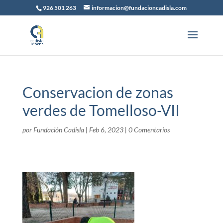
926 501 263
informacion@fundacioncadisla.com
Conservacion de zonas
verdes de Tomelloso-VII
por
Fundación Cadisla
|
Feb 6, 2023
|
0 Comentarios