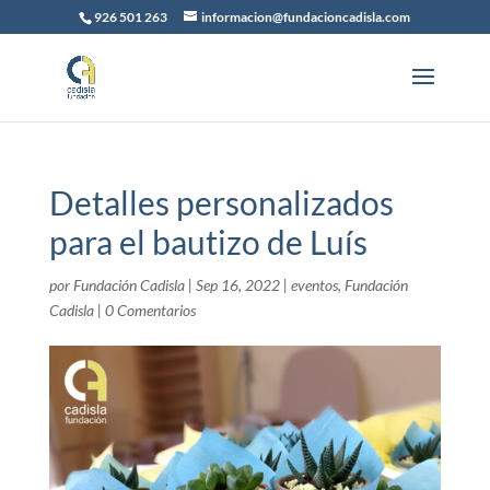
926 501 263
informacion@fundacioncadisla.com
Detalles personalizados
para el bautizo de Luís
por
Fundación Cadisla
|
Sep 16, 2022
|
eventos
,
Fundación
Cadisla
|
0 Comentarios