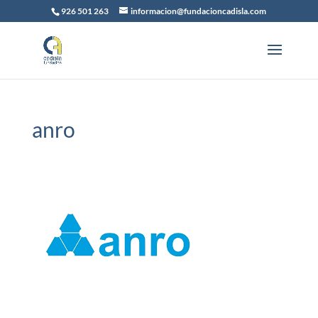
926 501 263
informacion@fundacioncadisla.com
anro