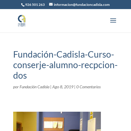
926 501 263
informacion@fundacioncadisla.com
Fundación-Cadisla-Curso-
conserje-alumno-recpcion-
dos
por
Fundación Cadisla
|
Ago 8, 2019
|
0 Comentarios