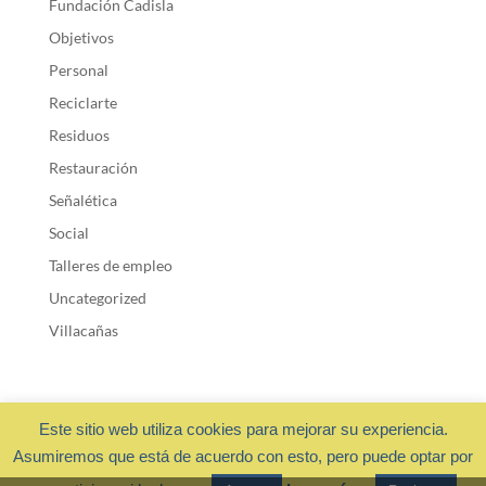
Fundación Cadisla
Objetivos
Personal
Reciclarte
Residuos
Restauración
Señalética
Social
Talleres de empleo
Uncategorized
Villacañas
Este sitio web utiliza cookies para mejorar su experiencia.
Asumiremos que está de acuerdo con esto, pero puede optar por
Fundación Cadisla 2018 ·
Privacidad y cookies
- Diseño web: