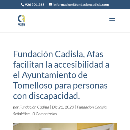
926 501 263
informacion@fundacioncadisla.com
Fundación Cadisla, Afas
facilitan la accesibilidad a
el Ayuntamiento de
Tomelloso para personas
con discapacidad.
por
Fundación Cadisla
|
Dic 21, 2020
|
Fundación Cadisla
,
Señalética
|
0 Comentarios