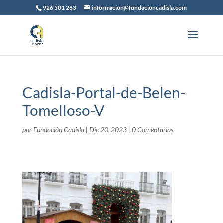
926 501 263
informacion@fundacioncadisla.com
Cadisla-Portal-de-Belen-
Tomelloso-V
por
Fundación Cadisla
|
Dic 20, 2023
|
0 Comentarios