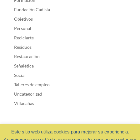
Formación
Fundación Cadisla
Objetivos
Personal
Reciclarte
Residuos
Restauración
Señalética
Social
Talleres de empleo
Uncategorized
Villacañas
Este sitio web utiliza cookies para mejorar su experiencia.
Asumiremos que está de acuerdo con esto, pero puede optar por