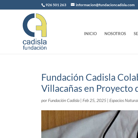
926 501 263
informacion@fundacioncadisla.com
INICIO
NOSOTROS
S
Fundación Cadisla Cola
Villacañas en Proyecto
por
Fundación Cadisla
|
Feb 25, 2025
|
Espacios Natura