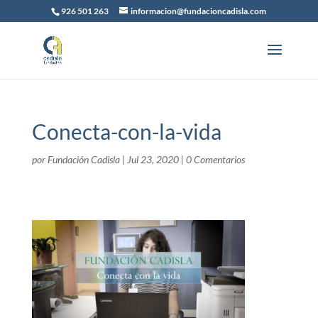
926 501 263
informacion@fundacioncadisla.com
Conecta-con-la-vida
por
Fundación Cadisla
|
Jul 23, 2020
|
0 Comentarios