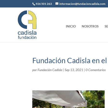
926 501 263
informacion@fundacioncadisla.com
INICIO
NOSOTROS
S
Fundación Cadisla en el
por
Fundación Cadisla
|
Sep 13, 2021
|
0 Comentarios