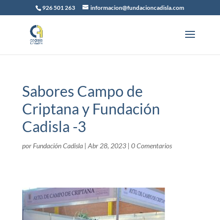
926 501 263
informacion@fundacioncadisla.com
Sabores Campo de
Criptana y Fundación
Cadisla -3
por
Fundación Cadisla
|
Abr 28, 2023
|
0 Comentarios