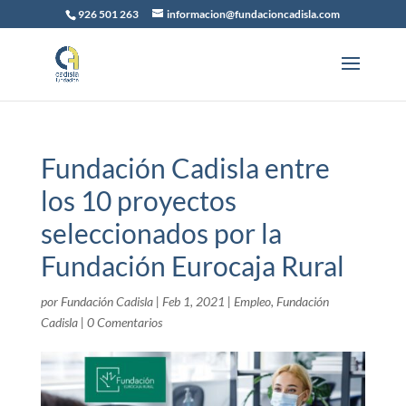
926 501 263
informacion@fundacioncadisla.com
Fundación Cadisla entre
los 10 proyectos
seleccionados por la
Fundación Eurocaja Rural
por
Fundación Cadisla
|
Feb 1, 2021
|
Empleo
,
Fundación
Cadisla
|
0 Comentarios