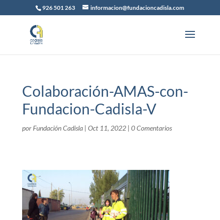
926 501 263
informacion@fundacioncadisla.com
Colaboración-AMAS-con-
Fundacion-Cadisla-V
por
Fundación Cadisla
|
Oct 11, 2022
|
0 Comentarios