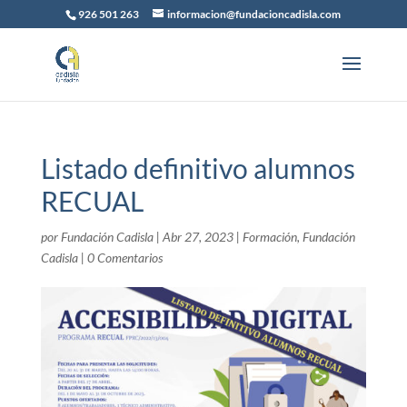
926 501 263
informacion@fundacioncadisla.com
Listado definitivo alumnos
RECUAL
por
Fundación Cadisla
|
Abr 27, 2023
|
Formación
,
Fundación
Cadisla
|
0 Comentarios