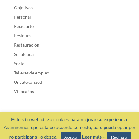
Objetivos
Personal
Reciclarte
Residuos
Restauración
Señalética
Social
Talleres de empleo
Uncategorized
Villacañas
Este sitio web utiliza cookies para mejorar su experiencia.
Asumiremos que está de acuerdo con esto, pero puede optar por
Fundación Cadisla 2018 ·
Privacidad y cookies
- Diseño web:
no participar si lo desea.
Leer más
-
Acepto
Rechazo
OchoalCuadradoDESIGN