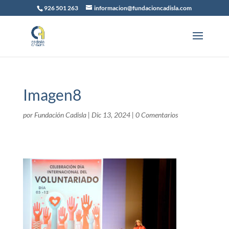
926 501 263
informacion@fundacioncadisla.com
Imagen8
por
Fundación Cadisla
|
Dic 13, 2024
|
0 Comentarios