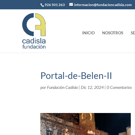
926 501 263
informacion@fundacioncadisla.com
INICIO
NOSOTROS
S
Portal-de-Belen-II
por
Fundación Cadisla
|
Dic 12, 2024
|
0 Comentarios