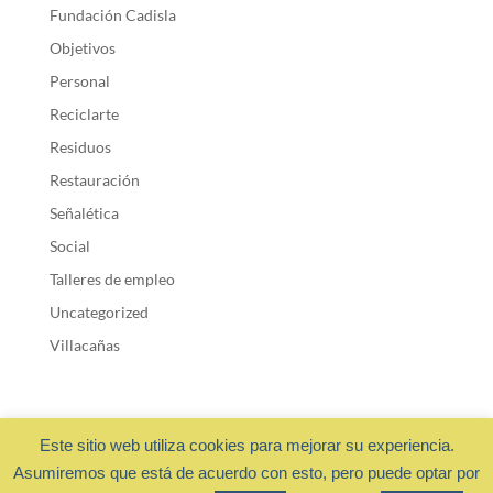
Fundación Cadisla
Objetivos
Personal
Reciclarte
Residuos
Restauración
Señalética
Social
Talleres de empleo
Uncategorized
Villacañas
Este sitio web utiliza cookies para mejorar su experiencia.
Asumiremos que está de acuerdo con esto, pero puede optar por
Fundación Cadisla 2018 ·
Privacidad y cookies
- Diseño web: