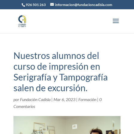
926 501 263
informacion@fundacioncadisla.com
Nuestros alumnos del
curso de impresión en
Serigrafía y Tampografía
salen de excursión.
por
Fundación Cadisla
|
Mar 6, 2023
|
Formación
|
0
Comentarios