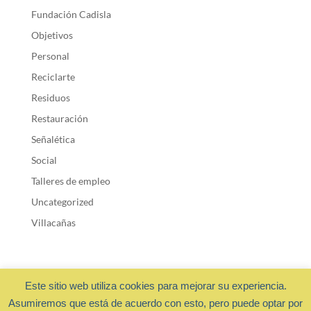
Fundación Cadisla
Objetivos
Personal
Reciclarte
Residuos
Restauración
Señalética
Social
Talleres de empleo
Uncategorized
Villacañas
Este sitio web utiliza cookies para mejorar su experiencia.
Asumiremos que está de acuerdo con esto, pero puede optar por
Fundación Cadisla 2018 ·
Privacidad y cookies
- Diseño web: