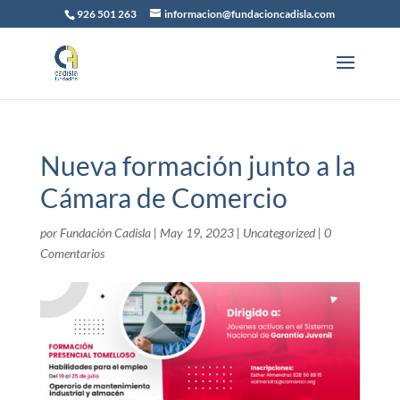
926 501 263
informacion@fundacioncadisla.com
Nueva formación junto a la
Cámara de Comercio
por
Fundación Cadisla
|
May 19, 2023
|
Uncategorized
|
0
Comentarios