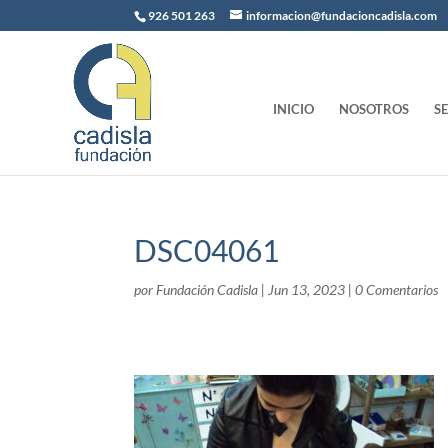
926 501 263
informacion@fundacioncadisla.com
INICIO
NOSOTROS
S
DSC04061
por
Fundación Cadisla
|
Jun 13, 2023
|
0 Comentarios