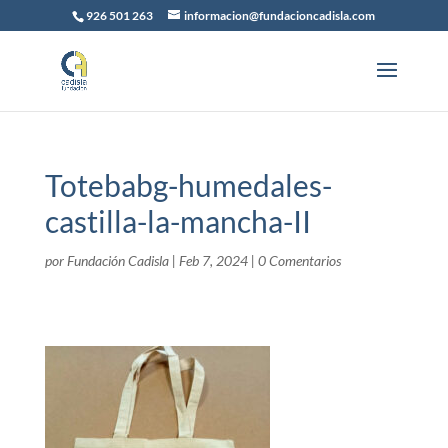
926 501 263
informacion@fundacioncadisla.com
Totebabg-humedales-
castilla-la-mancha-II
por
Fundación Cadisla
|
Feb 7, 2024
|
0 Comentarios