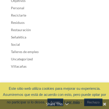
Objetivos
Personal
Reciclarte
Residuos
Restauración
Señalética
Social
Talleres de empleo
Uncategorized
Villacañas
Este sitio web utiliza cookies para mejorar su experiencia.
Asumiremos que está de acuerdo con esto, pero puede optar por
Fundación Cadisla 2018 ·
Privacidad y cookies
- Diseño web:
no participar si lo desea.
Leer más
-
Acepto
Rechazo
OchoalCuadradoDESIGN
Share This