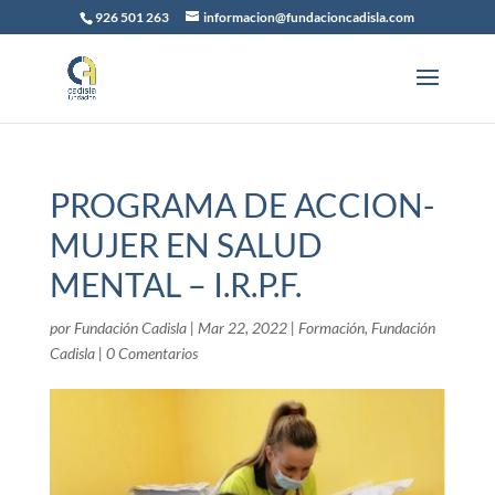
926 501 263
informacion@fundacioncadisla.com
PROGRAMA DE ACCION-
MUJER EN SALUD
MENTAL – I.R.P.F.
por
Fundación Cadisla
|
Mar 22, 2022
|
Formación
,
Fundación
Cadisla
|
0 Comentarios