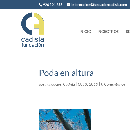
926 501 263
informacion@fundacioncadisla.com
INICIO
NOSOTROS
S
Poda en altura
por
Fundación Cadisla
|
Oct 3, 2019
|
0 Comentarios