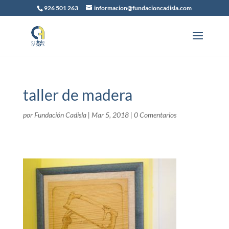
926 501 263
informacion@fundacioncadisla.com
taller de madera
por
Fundación Cadisla
|
Mar 5, 2018
|
0 Comentarios