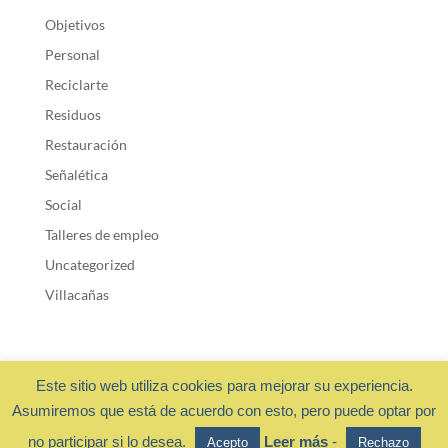
Objetivos
Personal
Reciclarte
Residuos
Restauración
Señalética
Social
Talleres de empleo
Uncategorized
Villacañas
Este sitio web utiliza cookies para mejorar su experiencia.
Asumiremos que está de acuerdo con esto, pero puede optar por
Fundación Cadisla 2018 ·
Privacidad y cookies
- Diseño web:
no participar si lo desea.
Leer más
-
Acepto
Rechazo
OchoalCuadradoDESIGN