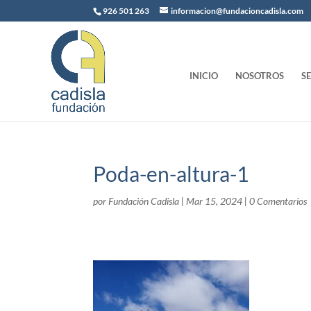
926 501 263
informacion@fundacioncadisla.com
INICIO
NOSOTROS
S
Poda-en-altura-1
por
Fundación Cadisla
|
Mar 15, 2024
|
0 Comentarios