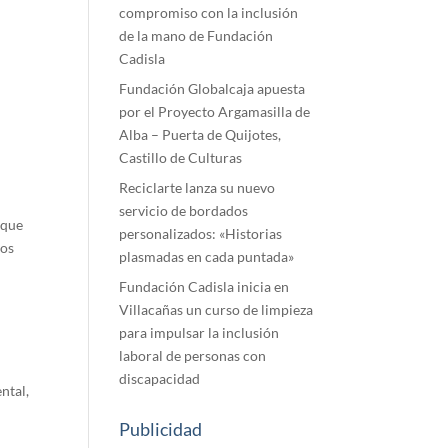
compromiso con la inclusión
de la mano de Fundación
Cadisla
Fundación Globalcaja apuesta
por el Proyecto Argamasilla de
Alba – Puerta de Quijotes,
Castillo de Culturas
Reciclarte lanza su nuevo
servicio de bordados
rque
personalizados: «Historias
los
plasmadas en cada puntada»
Fundación Cadisla inicia en
Villacañas un curso de limpieza
para impulsar la inclusión
laboral de personas con
discapacidad
ntal,
Publicidad