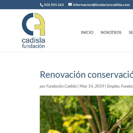
926 501 263
informacion@fundacioncadisla.com
INICIO
NOSOTROS
S
Renovación conservació
por
Fundación Cadisla
|
May 14, 2019
|
Empleo
,
Fundac