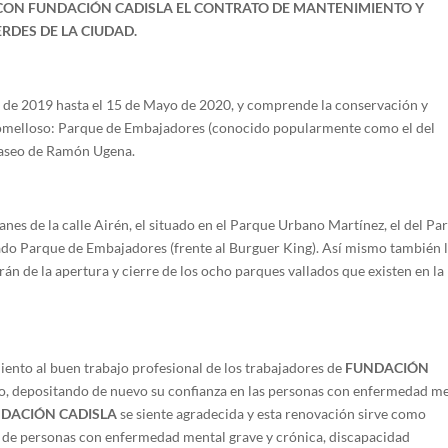
CON FUNDACIÓN CADISLA EL CONTRATO DE MANTENIMIENTO Y
DES DE LA CIUDAD.
 de 2019 hasta el 15 de Mayo de 2020, y comprende la conservación y
Tomelloso: Parque de Embajadores (conocido popularmente como el del
 Paseo de Ramón Ugena.
canes de la calle Airén, el situado en el Parque Urbano Martínez, el del Pa
rado Parque de Embajadores (frente al Burguer King). Así mismo también 
án de la apertura y cierre de los ocho parques vallados que existen en la
ento al buen trabajo profesional de los trabajadores de
FUNDACIÓN
o, depositando de nuevo su confianza en las personas con enfermedad me
DACIÓN CADISLA
se siente agradecida y esta renovación sirve como
n de personas con enfermedad mental grave y crónica, discapacidad