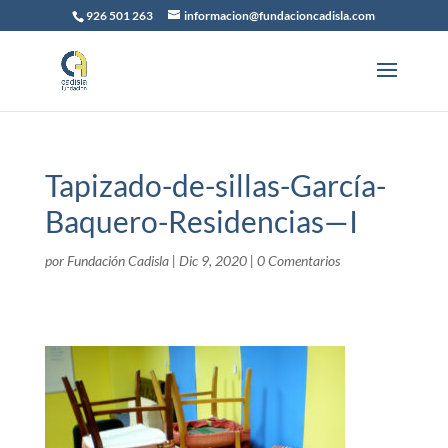
926 501 263
informacion@fundacioncadisla.com
Tapizado-de-sillas-García-
Baquero-Residencias—I
por
Fundación Cadisla
|
Dic 9, 2020
|
0 Comentarios