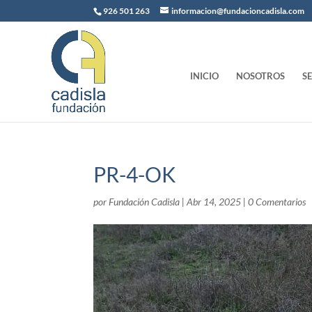
926 501 263
informacion@fundacioncadisla.com
INICIO
NOSOTROS
S
PR-4-OK
por
Fundación Cadisla
|
Abr 14, 2025
|
0 Comentarios