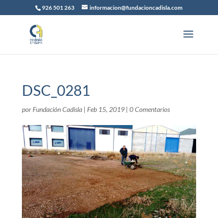
926 501 263
informacion@fundacioncadisla.com
DSC_0281
por
Fundación Cadisla
|
Feb 15, 2019
|
0 Comentarios