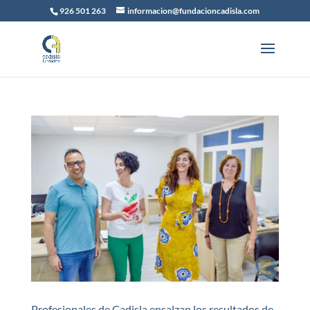
926 501 263
informacion@fundacioncadisla.com
Profesionales de Cadisla ensalzan los resultados de