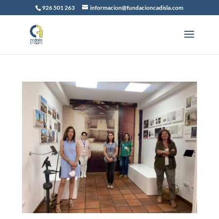
926 501 263
informacion@fundacioncadisla.com