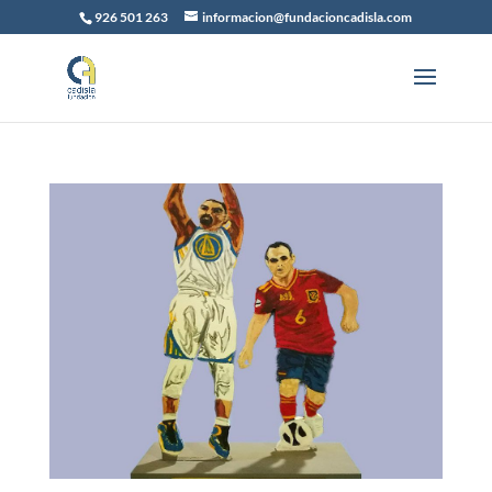
926 501 263
informacion@fundacioncadisla.com