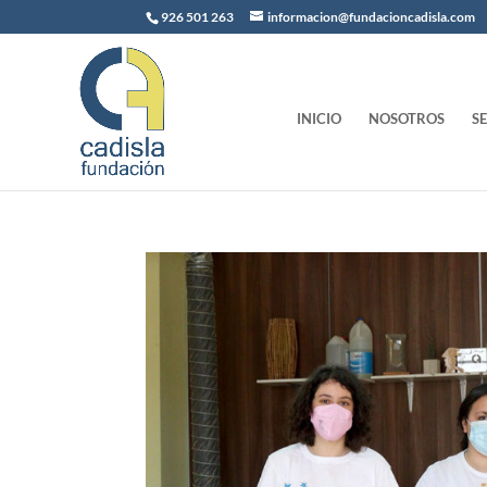
926 501 263
informacion@fundacioncadisla.com
INICIO
NOSOTROS
S