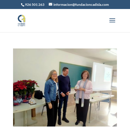
926 501 263
informacion@fundacioncadisla.com