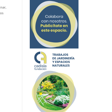
inar,
ros