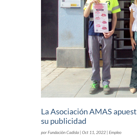
La Asociación AMAS apuesta
su publicidad
por
Fundación Cadisla
|
Oct 11, 2022
|
Empleo