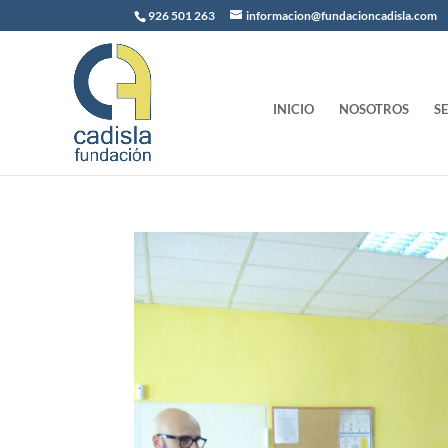
926 501 263
informacion@fundacioncadisla.com
INICIO
NOSOTROS
S