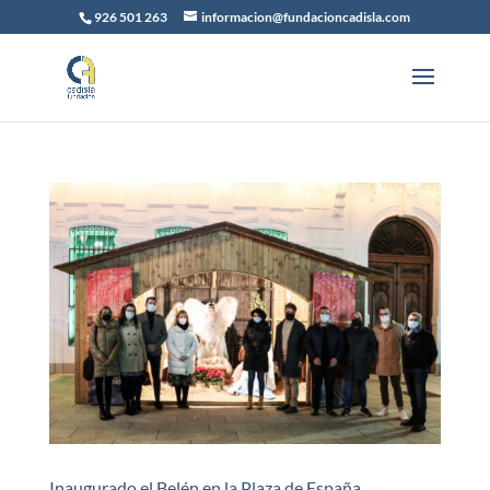
926 501 263
informacion@fundacioncadisla.com
Inaugurado el Belén en la Plaza de España