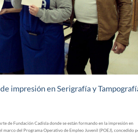
de impresión en Serigrafía y Tampografí
Arte de Fundación Cadisla donde se están formando en la impresión en
n el marco del Programa Operativo de Empleo Juvenil (POEJ), concedido p