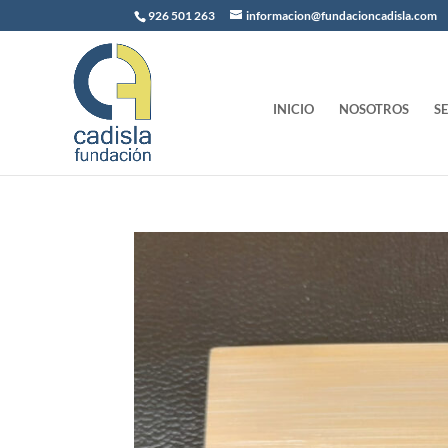
926 501 263
informacion@fundacioncadisla.com
INICIO
NOSOTROS
S