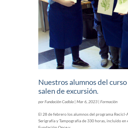
Nuestros alumnos del curso 
salen de excursión.
por
Fundación Cadisla
|
Mar 6, 2023
|
Formación
El 28 de febrero los alumnos del programa Recicl-
Serigrafía y Tampografía de 330 horas, incluido e
Fundación Once y...